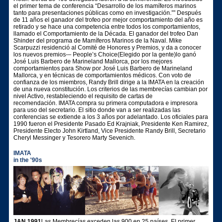
el primer tema de conferencia “Desarrollo de los mamíferos marinos
tanto para presentaciones públicas como en investigación.”” Después
de 11 años el ganador del trofeo por mejor comportamiento del año es
retirado y se hace una competencia entre todos los comportamientos,
llamado el Comportamiento de la Década. El ganador del trofeo Dan
Shinder del programa de Mamíferos Marinos de la Naval. Mike
Scarpuzzi residenció al Comité de Honores y Premios, y da a conocer
los nuevos premios-– People’s Choice(Elegido por la gente)lo ganó
José Luis Barbero de Marineland Mallorca, por los mejores
comportamientos para Show por José Luis Barbero de Marineland
Mallorca, y en técnicas de comportamientos médicos. Con voto de
confianza de los miembros, Randy Brill dirige a la IMATA en la creación
de una nueva constitución. Los criterios de las membrecías cambian por
nivel Activo, restableciendo el requisito de cartas de
recomendación. IMATA compra su primera computadora e impresora
para uso del secretario. El sitio donde van a ser realizadas las
conferencias se extiende a los 3 años por adelantado. Los oficiales para
1990 fueron el Presidente Pasado Ed Krajniak, Presidente Ken Ramirez,
Presidente Electo John Kirtland, Vice Presidente Randy Brill, Secretario
Cheryl Messinger y Tesorero Marty Sevenich.
IMATA
in the '90s
JAN 1991
Las Membrecías exceden las 900 en 25 países. El primer