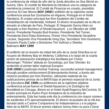
la conferencia de mitad de año del la Junta directivo es Sea World en
Aurora, Ohio. El comité de Membrecía introduce una la categoría de
membrecía comercial. El Comité de Finanzas es creado, presidido
porrona St.Clair Moore.
NOV 1998
El anfitrión de la vigésimo sexta
conferencia anual fue Zoomarine en Algarve, Portugal en el Hotel
Albufeiria. El orador principal fue Ron Kastelein del Centtre de
rehabilitación de Harderwijk, Holland. El dinero recaudado de la rifa en
donado al orfanato de Faro, Portugal. El Segundo Sonny Allen es
otorgado a Ken Ramirez of Shedd Aquarium. Los Oficiales de 1998
fueron: Presidente Pasado Bud Krames, Presidente Ted Turner,
Presidente Elect Paka Nishimura, Primer Vice Presidente Geraldine
Lacave, Segundo Vice Presidente Greg Dye, Secretario Tom Granberry,
Tesorero Paula Carter y Directores Tim Sullivan y Shelley
Ballmann.
MAY 1999
El anfitrión de la reunión de mitad del año de la Junta Directiva es el
Acuario de Moterey Bay en Moterey, California a lo largo de la cuarta
sesión de planeación estratégica fue facilitada por Cheryl
Messinger. “Fishies” debuta en Soundings, por Dan Shinder. Es
sostenido el primer taller regional Europeo.
JUN 1999
Es publicado Animal Training: successful animal management
through positive reinforcement (Entrenamiento Animal: a través del
refuerzo positive) por Ken Ramirez, utilizando material de las
publicaciones previas de la IMATA bajo el permiso especial de la Junta
de Ejecutivos.
DIC 1999
Los anfitriones de la vigésimo séptima
conferencia anual fueron el Shedd Aquarium y el Zoológico de
Brookfield en Chicago, Illinois en el Hotel Hyatt Regency McCormick. El
orador principal es Karen Pryor fundadora de la industria de
entrenamiento. Esta fue hasta este día la conferencia con mayor número
de asistentes 475 aproximadamente. El dinero recaudado de la rifa fue
donado tanto a Canine Companions for Independence y a la página
Web de la IMATA. El tercer premio vitalicio Sonny Allen es para Cheryl