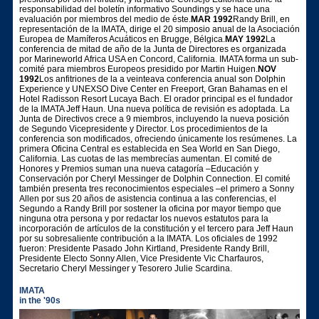
responsabilidad del boletín informativo Soundings y se hace una
evaluación por miembros del medio de éste.
MAR 1992
Randy Brill, en
representación de la IMATA, dirige el 20 simposio anual de la Asociación
Europea de Mamíferos Acuáticos en Brugge, Bélgica.
MAY 1992
La
conferencia de mitad de año de la Junta de Directores es organizada
por Marineworld Africa USA en Concord, California. IMATA forma un sub-
comité para miembros Europeos presidido por Martin Huigen.
NOV
1992
Los anfitriones de la a veinteava conferencia anual son Dolphin
Experience y UNEXSO Dive Center en Freeport, Gran Bahamas en el
Hotel Radisson Resort Lucaya Bach. El orador principal es el fundador
de la IMATA Jeff Haun. Una nueva política de revisión es adoptada. La
Junta de Directivos crece a 9 miembros, incluyendo la nueva posición
de Segundo Vicepresidente y Director. Los procedimientos de la
conferencia son modificados, ofreciendo únicamente los resúmenes. La
primera Oficina Central es establecida en Sea World en San Diego,
California. Las cuotas de las membrecías aumentan. El comité de
Honores y Premios suman una nueva catagoría –Educación y
Conservación por Cheryl Messinger de Dolphin Connection. El comité
también presenta tres reconocimientos especiales –el primero a Sonny
Allen por sus 20 años de asistencia continua a las conferencias, el
Segundo a Randy Brill por sostener la oficina por mayor tiempo que
ninguna otra persona y por redactar los nuevos estatutos para la
incorporación de artículos de la constitución y el tercero para Jeff Haun
por su sobresaliente contribución a la IMATA. Los oficiales de 1992
fueron: Presidente Pasado John Kirtland, Presidente Randy Brill,
Presidente Electo Sonny Allen, Vice Presidente Vic Charfauros,
Secretario Cheryl Messinger y Tesorero Julie Scardina.
IMATA
in the '90s