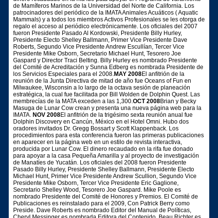
de Mamíferos Marinos de la Universidad del Norte de California. Los
patrocinadores del periódico de la IMATA Animales Acuáticos ( Aquatic
Mammals) y a todos los miembros Activos Profesionales se les otorga de
regalo el acceso al periódico electrónicamente. Los oficiales del 2007
fueron Presidente Pasado Al Kordowski, Presidente Billy Hurley,
Presidente Electo Shelley Ballmann, Primer Vice Presidente Dave
Roberts, Segundo Vice Presidente Andrew Escullían, Tercer Vice
Presidente Mike Osborn, Secretario Michael Hunt, Tesorero Joe
Gaspard y Director Traci Belting. Billy Hurley es nombrado Presidente
del Comité de Acreditación y Sunna Edberg es nombrada Presidente de
los Servicios Especiales para el 2008.
MAY 2008
El anfitrión de la
reunión de la Junta Directiva de mitad de año fue Oceans of Fun en
Milwaukee, Wisconsin a lo largo de la octava sesión de planeación
estratégica, la cual fue facilitada por Bill Wolden de Dolphin Quest. Las
membrecías de la MATA exceden a las 1,300.
OCT 2008
Brian y Becky
Masuga de Lunar Cow crean y presenta una nueva página web para la
IMATA.
NOV 2008
El anfitrión de la trigésimo sexta reunión anual fue
Dolphin Discovery en Cancún, México en el Hotel Omni. Hubo dos
oradores invitados Dr. Gregg Bossart y Scott Klappenback. Los
procedimientos para esta conferencia fueron las primeras publicaciones
en aparecer en la página web en un estilo de revista interactiva,
producida por Lunar Cow. El dinero recaudado en la rifa fue donado
para apoyar a la casa Pequeña Amarilla y al proyecto de investigación
de Manatíes de Yucatán. Los oficiales del 2008 fueron Presidente
Pasado Billy Hurley, Presidente Shelley Ballmann, Presidente Electo
Michael Hunt, Primer Vice Presidente Andrew Scullion, Segundo Vice
Presidente Mike Osborn, Tercer Vice Presidente Eric Gaglione,
Secretario Shelley Wood, Tesorero Joe Gaspard. Mike Poole es
nombrado Presidente del Comité de Honores y Premios. El Comité de
Publicaciones es reinstalado para el 2009, Con Patrick Berry como
Preside. Dave Roberts es nombrado Editor del Manual de Políticas,
Cheryl Messinger es nombrada Editora del Contenido, Beau Richter es