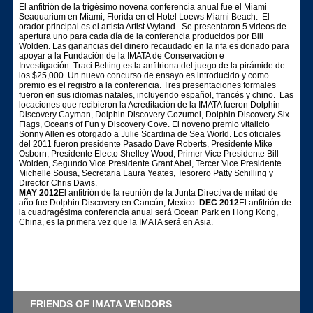
El anfitrión de la trigésimo novena conferencia anual fue el Miami
Seaquarium en Miami, Florida en el Hotel Loews Miami Beach. El
orador principal es el artista Artist Wyland. Se presentaron 5 videos de
apertura uno para cada día de la conferencia producidos por Bill
Wolden. Las ganancias del dinero recaudado en la rifa es donado para
apoyar a la Fundación de la IMATA de Conservación e
Investigación. Traci Belting es la anfitriona del juego de la pirámide de
los $25,000. Un nuevo concurso de ensayo es introducido y como
premio es el registro a la conferencia. Tres presentaciones formales
fueron en sus idiomas natales, incluyendo español, francés y chino. Las
locaciones que recibieron la Acreditación de la IMATA fueron Dolphin
Discovery Cayman, Dolphin Discovery Cozumel, Dolphin Discovery Six
Flags, Oceans of Fun y Discovery Cove. El noveno premio vitalicio
Sonny Allen es otorgado a Julie Scardina de Sea World. Los oficiales
del 2011 fueron presidente Pasado Dave Roberts, Presidente Mike
Osborn, Presidente Electo Shelley Wood, Primer Vice Presidente Bill
Wolden, Segundo Vice Presidente Grant Abel, Tercer Vice Presidente
Michelle Sousa, Secretaria Laura Yeates, Tesorero Patty Schilling y
Director Chris Davis.
MAY 2012
El anfitrión de la reunión de la Junta Directiva de mitad de
año fue Dolphin Discovery en Cancún, Mexico.
DEC 2012
El anfitrión de
la cuadragésima conferencia anual será Ocean Park en Hong Kong,
China, es la primera vez que la IMATA será en Asia.
FRIENDS OF IMATA VENDORS