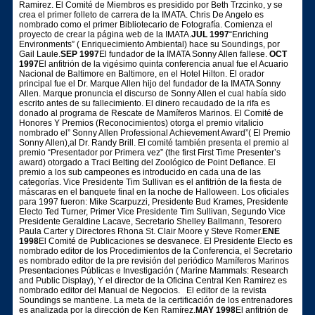
Ramirez. El Comité de Miembros es presidido por Beth Trzcinko, y se
crea el primer folleto de carrera de la IMATA. Chris De Angelo es
nombrado como el primer Bibliotecario de Fotografía. Comienza el
proyecto de crear la página web de la IMATA.
JUL 1997
“Enriching
Environments” ( Enriquecimiento Ambiental) hace su Soundings, por
Gail Laule.
SEP 1997
El fundador de la IMATA Sonny Allen fallese.
OCT
1997
El anfitrión de la vigésimo quinta conferencia anual fue el Acuario
Nacional de Baltimore en Baltimore, en el Hotel Hilton. El orador
principal fue el Dr. Marque Allen hijo del fundador de la IMATA Sonny
Allen. Marque pronuncia el discurso de Sonny Allen el cual había sido
escrito antes de su fallecimiento. El dinero recaudado de la rifa es
donado al programa de Rescate de Mamíferos Marinos. El Comité de
Honores Y Premios (Reconocimientos) otorga el premio vitalicio
nombrado el” Sonny Allen Professional Achievement Award”( El Premio
Sonny Allen),al Dr. Randy Brill. El comité también presenta el premio al
premio “Presentador por Primera vez” (the first First Time Presenter’s
award) otorgado a Traci Belting del Zoológico de Point Defiance. El
premio a los sub campeones es introducido en cada una de las
categorías. Vice Presidente Tim Sullivan es el anfitrión de la fiesta de
máscaras en el banquete final en la noche de Halloween. Los oficiales
para 1997 fueron: Mike Scarpuzzi, Presidente Bud Krames, Presidente
Electo Ted Turner, Primer Vice Presidente Tim Sullivan, Segundo Vice
Presidente Geraldine Lacave, Secretario Shelley Ballmann, Tesorero
Paula Carter y Directores Rhona St. Clair Moore y Steve Romer.
ENE
1998
El Comité de Publicaciones se desvanece. El Presidente Electo es
nombrado editor de los Procedimientos de la Conferencia, el Secretario
es nombrado editor de la pre revisión del periódico Mamíferos Marinos
Presentaciones Públicas e Investigación ( Marine Mammals: Research
and Public Display), Y el director de la Oficina Central Ken Ramirez es
nombrado editor del Manual de Negocios.
El editor de la revista
Soundings se mantiene. La meta de la certificación de los entrenadores
es analizada por la dirección de Ken Ramírez.
MAY 1998
El anfitrión de