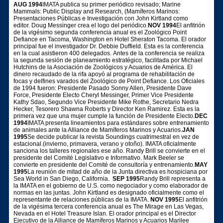
AUG 1994
IMATA publica su primer periódico revisado; Marine
Mammals: Public Display and Research, (Mamíferos Marinos:
Presentaciones Públicas e Investigación con John Kirtland como
editor. Doug Messinger crea el logo del periódico.
NOV 1994
El anfitrión
de la vigésimo segunda conferencia anual es el Zoológico Point
Defiance en Tacoma, Washington en Hotel Sheraton Tacoma. El orador
principal fue el investigador Dr. Debbie Duffield. Esta es la conferencia
en la cual asistieron 400 delegados. Antes de la conferencia se realiza
la segunda sesión de planeamiento estratégico, facilitada por Michael
Hutchins de la Asociación de Zoológicos y Acuarios de América. El
dinero recaudado de la rifa apoyó al programa de rehabilitación de
focas y delfines varados del Zoológico de Point Defiance. Los Oficiales
de 1994 fueron: Presidente Pasado Sonny Allen, Presidente Dave
Force, Presidente Electo Cheryl Messinger, Primer Vice Presidente
Kathy Sdao, Segundo Vice Presidente Mike Rothe, Secretario Nedra
Hecker, Tesorero Shawna Roberts y Director Ken Ramirez. Esta es la
primera vez que una mujer cumple la función de Presidente Electo.
DEC
1994
IMATA presenta lineamientos para estándares sobre entrenamiento
de animales ante la Alliance de Mamíferos Marinos y Acuarios.
JAN
1995
Se decide publicar la revista Soundings cuatrimestral en vez de
estacional.(invierno, primavera, verano y otoño). IMATA oficialmente
sanciona los talleres regionales ese año. Randy Brill se convierte en el
presidente del Comité Legislativo e Informativo. Mark Beeler se
convierte en presidente del Comité de consultoría y entrenamiento.
MAY
1995
La reunión de mitad de año de la Junta directiva es hospiciana por
Sea World in San Diego, California.
SEP 1995
Randy Brill representa a
la IMATA en el gobierno de U.S. como negociador y como elaborador de
normas en las juntas. John Kirtland es designado oficialmente como el
representante de relaciones públicas de la IMATA.
NOV 1995
El anfitrión
de la vigésima tercera conferencia anual es The Mirage en Las Vegas,
Nevada en el Hotel Treasure Islan. El orador principal es el Director
Ejecutivo de la Alliance de Mamíferos Marinos y Acuarios Marilee