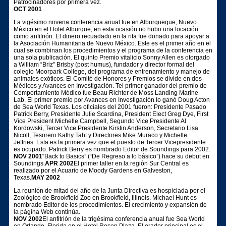
Patrocinadores por primera vez.
OCT 2001
La vigésimo novena conferencia anual fue en Alburqueque, Nuevo
México en el Hotel Alburque, en esta ocasión no hubo una locación
como anfitrión. El dinero recuadado en la rifa fue donado para apoyar a
la Asociación Humanitaria de Nuevo México. Este es el primer año en el
cual se combinan los procedimientos y el programa de la conferencia en
una sola publicación. El quinto Premio vitalicio Sonny Allen es otorgado
a William “Briz” Brisby (post humus), fundador y director formal del
colegio Moorpark College, del programa de entrenamiento y manejo de
animales exóticos. El Comité de Honores y Premios se divide en dos
Médicos y Avances en Investigación. Tel primer ganador del premio de
Comportamiento Médico fue Beau Richter de Moss Landing Marine
Lab. El primer premio por Avances en Investigación lo ganó Doug Acton
de Sea World Texas. Los oficiales del 2001 fueron: Presidente Pasado
Patrick Berry, Presidente Julie Scardina, President Elect Greg Dye, First
Vice President Michelle Campbell, Segundo Vice Presidente Al
Kordowski, Tercer Vice Presidente Kirstin Anderson, Secretario Lisa
Nicoll, Tesorero Kathy Taht y Directores Mike Muraco y Michelle
Jeffries. Esta es la primera vez que el puesto de Tercer Vicepresidente
es ocupado. Patrick Berry es nombrado Editor de Soundings para 2002.
NOV 2001
“Back to Basics” (“De Regreso a lo básico”) hace su debut en
Soundings.
APR 2002
El primer taller en la región Sur Central es
realizado por el Acuario de Moody Gardens en Galveston,
Texas.
MAY 2002
La reunión de mitad del año de la Junta Directiva es hospiciada por el
Zoológico de Brookfield Zoo en Brookfield, Illinois. Michael Hunt es
nombrado Editor de los procedimientos. El crecimiento y expansión de
la página Web continúa.
NOV 2002
El anfitrión de la trigésima conferencia anual fue Sea World
en Orlando, Florida en el Hotel Rosen Plaza. El orador principal es el