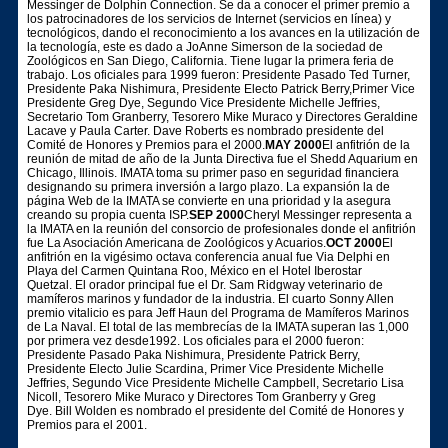
Messinger de Dolphin Connection. Se da a conocer el primer premio a
los patrocinadores de los servicios de Internet (servicios en línea) y
tecnológicos, dando el reconocimiento a los avances en la utilización de
la tecnología, este es dado a JoAnne Simerson de la sociedad de
Zoológicos en San Diego, California. Tiene lugar la primera feria de
trabajo. Los oficiales para 1999 fueron: Presidente Pasado Ted Turner,
Presidente Paka Nishimura, Presidente Electo Patrick Berry,Primer Vice
Presidente Greg Dye, Segundo Vice Presidente Michelle Jeffries,
Secretario Tom Granberry, Tesorero Mike Muraco y Directores Geraldine
Lacave y Paula Carter. Dave Roberts es nombrado presidente del
Comité de Honores y Premios para el 2000.
MAY 2000
El anfitrión de la
reunión de mitad de año de la Junta Directiva fue el Shedd Aquarium en
Chicago, Illinois. IMATA toma su primer paso en seguridad financiera
designando su primera inversión a largo plazo. La expansión la de
página Web de la IMATA se convierte en una prioridad y la asegura
creando su propia cuenta ISP.
SEP 2000
Cheryl Messinger representa a
la IMATA en la reunión del consorcio de profesionales donde el anfitrión
fue La Asociación Americana de Zoológicos y Acuarios.
OCT 2000
El
anfitrión en la vigésimo octava conferencia anual fue Via Delphi en
Playa del Carmen Quintana Roo, México en el Hotel Iberostar
Quetzal. El orador principal fue el Dr. Sam Ridgway veterinario de
mamíferos marinos y fundador de la industria. El cuarto Sonny Allen
premio vitalicio es para Jeff Haun del Programa de Mamíferos Marinos
de La Naval. El total de las membrecías de la IMATA superan las 1,000
por primera vez desde1992. Los oficiales para el 2000 fueron:
Presidente Pasado Paka Nishimura, Presidente Patrick Berry,
Presidente Electo Julie Scardina, Primer Vice Presidente Michelle
Jeffries, Segundo Vice Presidente Michelle Campbell, Secretario Lisa
Nicoll, Tesorero Mike Muraco y Directores Tom Granberry y Greg
Dye. Bill Wolden es nombrado el presidente del Comité de Honores y
Premios para el 2001.