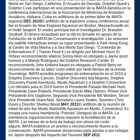
World en San Diego, California. El Acuario de Georgia, Dolphin Quest y
Dolphin Cove participan en una presentación de la IMATA dándola en la
conferencia Internacional de la Asociación de Medicina de Animales
Acuáticos. Habana, Cuba es anfitriona de su primer taller de IMATA
regional.
DEC 2010
El anfitrión de la trigésimo octava conferencia anual
fue el Acuario de New England Aquarium en Boston, Massachusetts en
el Hotel Seaport. El orador principal fue el investigador Dr. Brandon
Southall. El dinero recaudado por la rifa es donado en apoyo de la
Fundación de la IMATA de Conservación e Investigación. Las sesiones
vía satélite interactivas toman su lugar presentando a Park Hong Kong,
al Centro de Vida Marina y a Sea World San Diego. ”Contienda de
Entrenadores II” ( Trainer Feud II ) es dirigido por Michael Hunt. El
Octavo reconocimiento vitalicio Sonny Allen es otorgado a Jayne (post
humus) y a Mandy Rodriguez del Dolphin Research Center. El
reconocimiento John Kirtland Award es otorgado a Patrick Berry en
reconocimiento de su labor como editor por tanto tiempo de la revista
Soundings. IMATA acredita programas de entrenamiento en el 2010 a
Dolphin Discovery Cancún, Dolphin Discovery Isla Mujeres, Dolphin
Discovery Puerto Aventuras, Mystic Aquarium y a Dolphin Connection.
Los oficiales para el 2010 fueron el Presidente Pasado Michael Hunt,
Presidente Dave Roberts, Presidente Electo Mike Osborn, Primer Vice
Presidente Eric Gaglione, Segundo Vice Presidente Bill Wolden, Tercer
Vice Presidente Grant Abel, Secretario Laura Yeates, Tesorero Chris
Davis y Director Shelley Wood.
MAY 2011
El anfitrión de la reunión de
mitad de año fue Mystic Marinelife Aquarium en Mystic, Connecticut. Es
creada una nueva membrecía “Friends” (Amigos) de la IMATA. La
membrecía organizacional ahora requiere la Acreditación de la
IMATA. Las mesas de la feria de trabajo son ahora sin costo
alguno. IMATA establece un premio o reconocimiento Nuevo a la
conservación. IMATA promueve donaciones para ayudar a sus colegas
en Japón después del impacto del Tsunami.
SEP 2011