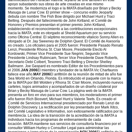
apoyo subastando sus obras de arte creadas en ese mismo
momento. Se moderniza el logo e la IMATA diseñado por Brian y Becky
Masuga de Lunar Cow. El primer show – concurso estilo Jeoparty
debuta con nombre The Fish Bow dirigido por Michael Hunt y Traci
Belting. Después del fallecimiento de John Kirtland, el Comité de
Honores y Premios presentan el primer premio John Kirtland,
estableciendo el reconocimiento a las contribuciones excepcionales
hacia la IMATA, este es otorgado al Shedd Aquarium por su servicio
como Oficina Central. El séptimo reconocimiento vitalicio Sonny Allen es
otorgado al Dr. Jay Sweeney de Dolphin Quest. El Comité de Asesoría
es creado. Los oficiales para el 2005 fueron: Presidente Pasado Renato
Lenzi, Presidente Rhona St. Clair Moore, Presidente Electo Al
Kordowski, Primer Vice Presidente Sue Negrini, Segundo Vice
Presidente Lindsay Rubincam, Tercer Vice Presidente Dave Roberts,
Secretario Debi Colbert, Tesorero Traci Belting y Director Shelley
Ballmann. Joe Gaspard es nombrado Editor de los Procedimientos para
el 2006.
JAN 2006
El miembro y fundador de la IMATA Vic Charfauros
fallece ese año.
MAY 2006
El anfitrión de la reunión de mitad de año fue
Sea World en Orlando, Florida. Es introducido el paquete con la marca
de la IMATA por Bill Wolden y Rhona St. Clair Moore, incluyendo nuevos
carteles, logos animados y acompañados de un diseño colateral por
Brian y Becky Masuga de Lunar Cow. La página web de la IMATA
presenta un foro en vivo para sus miembros, los moderadores el primer
año fueron Rich Biosvert, Michael Hunt y Valerie Teets. Es creado el
Comité de Servicios Internacional presidenciado por Renato Lenzi de
Dolphin Discovery. La rectificación por ley presentado por Mark Xitco,
del Comité Legislativo e Informativo, son exitosamente ratificados por la
membrecía. La idea de la transición de la acreditación de la IMATA a
individuos hacia los programas de entrenamiento de cada
locación. IMATA mantiene sus servicios de consultoría financiero por el
consultor William Hurley o Consultor Legal para administrar las
inversiones a largo plazo de la organización.
NOV 2006
El anfitrión de la