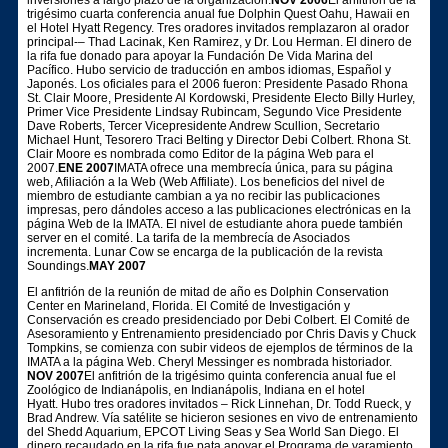
trigésimo cuarta conferencia anual fue Dolphin Quest Oahu, Hawaii en
el Hotel Hyatt Regency. Tres oradores invitados remplazaron al orador
principal-– Thad Lacinak, Ken Ramirez, y Dr. Lou Herman. El dinero de
la rifa fue donado para apoyar la Fundación De Vida Marina del
Pacífico. Hubo servicio de traducción en ambos idiomas, Español y
Japonés. Los oficiales para el 2006 fueron: Presidente Pasado Rhona
St. Clair Moore, Presidente Al Kordowski, Presidente Electo Billy Hurley,
Primer Vice Presidente Lindsay Rubincam, Segundo Vice Presidente
Dave Roberts, Tercer Vicepresidente Andrew Scullion, Secretario
Michael Hunt, Tesorero Traci Belting y Director Debi Colbert. Rhona St.
Clair Moore es nombrada como Editor de la página Web para el
2007.
ENE 2007
IMATA ofrece una membrecía única, para su página
web, Afiliación a la Web (Web Affiliate). Los beneficios del nivel de
miembro de estudiante cambian a ya no recibir las publicaciones
impresas, pero dándoles acceso a las publicaciones electrónicas en la
página Web de la IMATA. El nivel de estudiante ahora puede también
server en el comité. La tarifa de la membrecía de Asociados
incrementa. Lunar Cow se encarga de la publicación de la revista
Soundings.
MAY 2007
El anfitrión de la reunión de mitad de año es Dolphin Conservation
Center en Marineland, Florida. El Comité de Investigación y
Conservación es creado presidenciado por Debi Colbert. El Comité de
Asesoramiento y Entrenamiento presidenciado por Chris Davis y Chuck
Tompkins, se comienza con subir videos de ejemplos de términos de la
IMATA a la página Web. Cheryl Messinger es nombrada historiador.
NOV 2007
El anfitrión de la trigésimo quinta conferencia anual fue el
Zoológico de Indianápolis, en Indianápolis, Indiana en el hotel
Hyatt. Hubo tres oradores invitados – Rick Linnehan, Dr. Todd Rueck, y
Brad Andrew. Vía satélite se hicieron sesiones en vivo de entrenamiento
del Shedd Aquarium, EPCOT Living Seas y Sea World San Diego. El
dinero recaudado en la rifa fue pata apoyar el Programa de varamiento