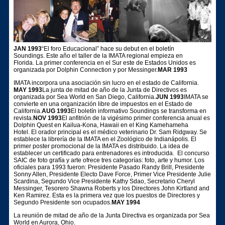
JAN 1993
“El foro Educacional” hace su debut en el boletín
Soundings. Este año el taller de la IMATA regional empieza en
Florida. La primer conferencia en el Sur este de Estados Unidos es
organizada por Dolphin Connection y por Messinger.
MAR 1993
IMATA incorpora una asociación sin lucro en el estado de California.
MAY 1993
La junta de mitad de año de la Junta de Directivos es
organizada por Sea World en San Diego, California.
JUN 1993
IMATA se
convierte en una organización libre de impuestos en el Estado de
California.
AUG 1993
El boletín informativo Soundings se transforma en
revista.
NOV 1993
El anfitrión de la vigésimo primer conferencia anual es
Dolphin Quest en Kailua-Kona, Hawaii en el King Kamehameha
Hotel. El orador principal es el médico veterinario Dr. Sam Ridgway. Se
establece la librería de la IMATA en el Zoológico de Indianápolis. El
primer poster promocional de la IMATA es distribuido. La idea de
establecer un certificado para entrenadores es introducida. El concurso
SAIC de foto grafía y arte ofrece tres categorías: foto, arte y humor. Los
oficiales para 1993 fueron: Presidente Pasado Randy Brill, Presidente
Sonny Allen, Presidente Electo Dave Force, Primer Vice Presidente Julie
Scardina, Segundo Vice Presidente Kathy Sdao, Secretario Cheryl
Messinger, Tesorero Shawna Roberts y los Directores John Kirtland and
Ken Ramirez. Esta es la primera vez que los puestos de Directores y
Segundo Presidente son ocupados.
MAY 1994
La reunión de mitad de año de la Junta Directiva es organizada por Sea
World en Aurora, Ohio.