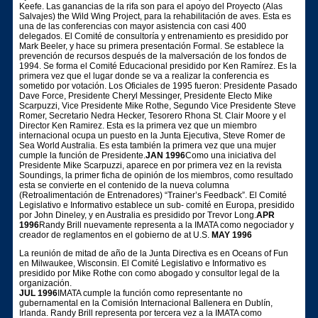
Keefe. Las ganancias de la rifa son para el apoyo del Proyecto (Alas
Salvajes) the Wild Wing Project, para la rehabilitación de aves. Esta es
una de las conferencias con mayor asistencia con casi 400
delegados. El Comité de consultoría y entrenamiento es presidido por
Mark Beeler, y hace su primera presentación Formal. Se establece la
prevención de recursos después de la malversación de los fondos de
1994. Se forma el Comité Educacional presidido por Ken Ramírez. Es la
primera vez que el lugar donde se va a realizar la conferencia es
sometido por votación. Los Oficiales de 1995 fueron: Presidente Pasado
Dave Force, Presidente Cheryl Messinger, Presidente Electo Mike
Scarpuzzi, Vice Presidente Mike Rothe, Segundo Vice Presidente Steve
Romer, Secretario Nedra Hecker, Tesorero Rhona St. Clair Moore y el
Director Ken Ramirez. Esta es la primera vez que un miembro
internacional ocupa un puesto en la Junta Ejecutiva, Steve Romer de
Sea World Australia. Es esta también la primera vez que una mujer
cumple la función de Presidente.
JAN 1996
Como una iniciativa del
Presidente Mike Scarpuzzi, aparece en por primera vez en la revista
Soundings, la primer ficha de opinión de los miembros, como resultado
esta se convierte en el contenido de la nueva columna
(Retroalimentación de Entrenadores) “Trainer’s Feedback”. El Comité
Legislativo e Informativo establece un sub- comité en Europa, presidido
por John Dineley, y en Australia es presidido por Trevor Long.
APR
1996
Randy Brill nuevamente representa a la IMATA como negociador y
creador de reglamentos en el gobierno de at U.S.
MAY 1996
La reunión de mitad de año de la Junta Directiva es en Oceans of Fun
en Milwaukee, Wisconsin. El Comité Legislativo e Informativo es
presidido por Mike Rothe con como abogado y consultor legal de la
organización.
JUL 1996
IMATA cumple la función como representante no
gubernamental en la Comisión Internacional Ballenera en Dublín,
Irlanda. Randy Brill representa por tercera vez a la IMATA como