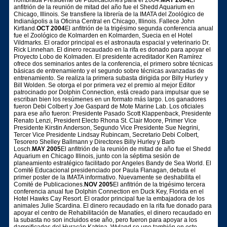
anfitrión de la reunión de mitad del año fue el Shedd Aquarium en
Chicago, Illinois. Se transfiere la librería de la IMATA del Zoológico de
Indianápolis a la Oficina Central en Chicago, Illinois. Fallece John
Kirtland.
OCT 2004
El anfitrión de la trigésimo segunda conferencia anual
fue el Zoológico de Kolmarden en Kolmarden, Suecia en el Hotel
Vildmarks. El orador principal es el astronauta espacial y veterinario Dr.
Rick Linnehan. El dinero recaudado en la rifa es donado para apoyar el
Proyecto Lobo de Kolmaden. El presidente acreditador Ken Ramírez
ofrece dos seminarios antes de la conferencia, el primero sobre técnicas
básicas de entrenamiento y el segundo sobre técnicas avanzadas de
entrenamiento. Se realiza la primera subasta dirigida por Billy Hurley y
Bill Wolden. Se otorga el por primera vez el premio al mejor Editor
patrocinado por Dolphin Connection, está creado para impulsar que se
escriban bien los resúmenes en un formato más largo. Los ganadores
fueron Debi Colbert y Joe Gaspard de Mote Marine Lab. Los oficiales
para ese año fueron: Presidente Pasado Scott Klappenback, Presidente
Renato Lenzi, President Electo Rhona St. Clair Moore, Primer Vice
Presidente Kirstin Anderson, Segundo Vice Presidente Sue Negrini,
Tercer Vice Presidente Lindsay Rubincam, Secretario Debi Colbert,
Tesorero Shelley Ballmann y Directores Billy Hurley y Barb
Losch.
MAY 2005
El anfitrión de la reunión de mitad de año fue el Shedd
Aquarium en Chicago Illinois, junto con la séptima sesión de
planeamiento estratégico facilitado por Angeles Bandy de Sea World. El
Comité Educacional presidenciado por Paula Flanagan, debuta el
primer poster de la IMATA informativo. Nuevamente se deshabilita el
Comité de Publicaciones.
NOV 2005
El anfitrión de la trigésimo tercera
conferencia anual fue Dolphin Connection en Duck Key, Florida en el
Hotel Hawks Cay Resort. El orador principal fue la embajadora de los
animales Julie Scardina. El dinero recaudado en la rifa fue donado para
apoyar el centro de Rehabilitación de Manatíes, el dinero recaudado en
la subasta no son incluidos ese año, pero fueron para apoyar a los
damnificados del Huracán Katrina. Wyland se une también en este