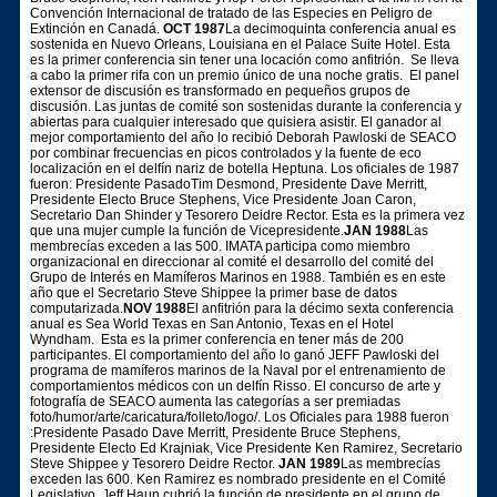
Convención Internacional de tratado de las Especies en Peligro de
Extinción en Canadá.
OCT 1987
La decimoquinta conferencia anual es
sostenida en Nuevo Orleans, Louisiana en el Palace Suite Hotel. Esta
es la primer conferencia sin tener una locación como anfitrión. Se lleva
a cabo la primer rifa con un premio único de una noche gratis. El panel
extensor de discusión es transformado en pequeños grupos de
discusión. Las juntas de comité son sostenidas durante la conferencia y
abiertas para cualquier interesado que quisiera asistir. El ganador al
mejor comportamiento del año lo recibió Deborah Pawloski de SEACO
por combinar frecuencias en picos controlados y la fuente de eco
localización en el delfín nariz de botella Heptuna. Los oficiales de 1987
fueron: Presidente PasadoTim Desmond, Presidente Dave Merritt,
Presidente Electo Bruce Stephens, Vice Presidente Joan Caron,
Secretario Dan Shinder y Tesorero Deidre Rector. Esta es la primera vez
que una mujer cumple la función de Vicepresidente.
JAN 1988
Las
membrecías exceden a las 500. IMATA participa como miembro
organizacional en direccionar al comité el desarrollo del comité del
Grupo de Interés en Mamíferos Marinos en 1988. También es en este
año que el Secretario Steve Shippee la primer base de datos
computarizada.
NOV 1988
El anfitrión para la décimo sexta conferencia
anual es Sea World Texas en San Antonio, Texas en el Hotel
Wyndham. Esta es la primer conferencia en tener más de 200
participantes. El comportamiento del año lo ganó JEFF Pawloski del
programa de mamíferos marinos de la Naval por el entrenamiento de
comportamientos médicos con un delfín Risso. El concurso de arte y
fotografía de SEACO aumenta las categorías a ser premiadas
foto/humor/arte/caricatura/folleto/logo/. Los Oficiales para 1988 fueron
:Presidente Pasado Dave Merritt, Presidente Bruce Stephens,
Presidente Electo Ed Krajniak, Vice Presidente Ken Ramirez, Secretario
Steve Shippee y Tesorero Deidre Rector.
JAN 1989
Las membrecías
exceden las 600. Ken Ramirez es nombrado presidente en el Comité
Legislativo. Jeff Haun cubrió la función de presidente en el grupo de