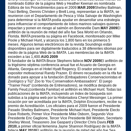
nombrado Editor de la página Web y Heather Keenan es nombrada
Editora de los Procedimientos para el 2009.
MAR 2009
Shelley Ballman,
Traci Belting, Dennis Christen y Brett Long, representan a la IMATA, se
reunieron con el Departamento de Pesca y Vida Salvaje de Washington
para determinar si la IMATA podía ayudar en desarrollar una estrategia
para influenciar el comportamiento de lobos marinos salvajes quienes
impactan y ponen en riesgo al salmón en Bonneville Dam.
MAY 2009
El
anfitrión de la reunión de mitad del año fue Sea World en Orlando,
Florida. IMATA presenta su página en Facebook, monitoreado por Mike
Poole y Michael Hunt, y alcanza los 1,800 fans en los primeros 5
meses. Algunos temas electrónicos de la revista Soundings están
disponibles para ser digitalmente traducidos a 38 diferentes idiomas por
medio de la página Web de la IMATA. Las membrecías de la IMATA
exceden a las 1,400.
AUG 2009
El fundador de la IMATA Bruce Stephens fallece.
NOV 2009
El anfitrión de
la trigésimo séptima conferencia anual fue el Acuario de Georgia en
Atlanta, Georgia en el Hotel Hyatt Regency. El orador principal fue el
expositor motivacional Randy Prazen. El dinero recaudado en la rifa fue
donado para apoyar a la fundación (Embajadores Conservacionistas el
Zoológico y Tú)” Zoo to You Conservation Ambassadors”. El juego
“Trainer Feud” (contienda de Entrenadores), se modifica después de
Family Feud,(contienda Familiar) el anfitrión es Michael Hunt. Todas las
publicaciones de la IMATA, incluyendo un índex de búsqueda son
subidas a la página web por la Historiadora Cheryl Messinger. La primer
locación por ser acreditada por la IMATA, Dolphin Encounters, recibe su
premio de Acreditación. Los oficiales para el 2009 fueron el Presidente
Pasado Shelley Ballmann, Presidente Michael Hunt, Presidente Electo
Dave Roberts, Primer Vice Presidente Mike Osborn, Segundo Vice
Presidente Eric Gaglione, Tercer Vice Presidente Bill Wolden, Secretario
Shelley Wood, Treasorero Joe Gaspard y Director Chris Davis.
FEB
2010
La primer oficial femenina Jayne Shannon Rodríguez de la IMATA
fallece.
MAY 2010
El anfitrión de la reunión de mitad del año fue Sea