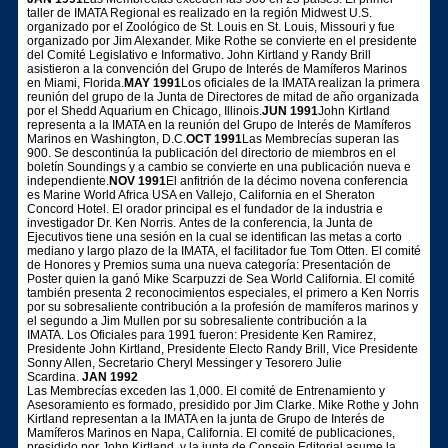
taller de IMATA Regional es realizado en la región Midwest U.S.
organizado por el Zoológico de St. Louis en St. Louis, Missouri y fue
organizado por Jim Alexander. Mike Rothe se convierte en el presidente
del Comité Legislativo e Informativo. John Kirtland y Randy Brill
asistieron a la convención del Grupo de Interés de Mamíferos Marinos
en Miami, Florida.
MAY 1991
Los oficiales de la IMATA realizan la primera
reunión del grupo de la Junta de Directores de mitad de año organizada
por el Shedd Aquarium en Chicago, Illinois.
JUN 1991
John Kirtland
representa a la IMATA en la reunión del Grupo de Interés de Mamíferos
Marinos en Washington, D.C.
OCT 1991
Las Membrecías superan las
900. Se descontinúa la publicación del directorio de miembros en el
boletín Soundings y a cambio se convierte en una publicación nueva e
independiente.
NOV 1991
El anfitrión de la décimo novena conferencia
es Marine World Africa USA en Vallejo, California en el Sheraton
Concord Hotel. El orador principal es el fundador de la industria e
investigador Dr. Ken Norris. Antes de la conferencia, la Junta de
Ejecutivos tiene una sesión en la cual se identifican las metas a corto
mediano y largo plazo de la IMATA, el facilitador fue Tom Otten. El comité
de Honores y Premios suma una nueva categoría: Presentación de
Poster quien la ganó Mike Scarpuzzi de Sea World California. El comité
también presenta 2 reconocimientos especiales, el primero a Ken Norris
por su sobresaliente contribución a la profesión de mamíferos marinos y
el segundo a Jim Mullen por su sobresaliente contribución a la
IMATA. Los Oficiales para 1991 fueron: Presidente Ken Ramirez,
Presidente John Kirtland, Presidente Electo Randy Brill, Vice Presidente
Sonny Allen, Secretario Cheryl Messinger y Tesorero Julie
Scardina.
JAN 1992
Las Membrecías exceden las 1,000. El comité de Entrenamiento y
Asesoramiento es formado, presidido por Jim Clarke. Mike Rothe y John
Kirtland representan a la IMATA en la junta de Grupo de Interés de
Mamíferos Marinos en Napa, California. El comité de publicaciones,
presidido por John Kirtland, y la junta de Consejo Editorial asume la