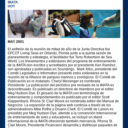
IMATA
HOY
MAY 2001
El anfitrión de la reunión de mitad de año de la Junta Directiva fue
EPCOT Living Seas en Orlando, Florida junto a la quinta sesión de
planeamiento y estrategia, el facilitador fue Terry Robertson de Sea
World. Los lineamientos y estándares del programa de entrenamiento
de la IMATA don escritos y acreditados por el presidente Ken Ramírez,
son aprobadas y publicadas en Soundings. Mark Xitco, presidente del
Comité Legislativo e Informativo presentó estos estándares en la
reunión de la Alliance de parques marinos y zoológicos. El Comité de
Publicación es re instalado. Cheryl Messinger es nombrada
Presidente. La publicación del periódico pre revisado de la IMATA es
descontinuado. Es publicado un directorio de miembros por el editor
Meg Hudson-Dye. El glosario de la IMATA con terminología de
entrenamiento y comportamientos es publicado por el editor Scott
Klappenback. Rhona St. Clair Moore es nombrada editor del Manual de
Negocios. La expansión de la página web continúa a través de los
administradores Mike Rothe y Druann Clark. El Comité de Laison es
presidido por Meg Hudson-Dye, atiende a la convención Internacional
de entrenamiento de aves y educadores, se incluyó un stand
informacional de la IMATA ofreciendo también mercancía. Rhona St.
Clair Moore, Presidente Financiero desarrolla y distribuye paquetes de