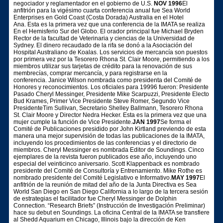
negociador y reglamentador en el gobierno de U.S.
NOV 1996
El
anfitrión para la vigésimo cuarta conferencia anual fue Sea World
Enterprises en Gold Coast (Costa Dorada) Australia en el Hotel
Ana. Esta es la primera vez que una conferencia de la IMATA se realiza
En el Hemisferio Sur del Globo. El orador principal fue Michael Bryden
Rector de la facultad de Veterinaria y ciencias de la Universidad de
Sydney. El dinero recaudado de la rifa se donó a la Asociación del
Hospital Australiano de Koalas. Los servicios de mercancía son puestos
por primera vez por la Tesorero Rhona St. Clair Moore, permitiendo a los
miembros utilizar sus tarjetas de crédito para la renovación de sus
membrecías, comprar mercancía, y para registrarse en la
conferencia. Janice Wilson nombrada como presidenta del Comité de
Honores y reconocimientos. Los oficiales para 19996 fueron: Presidente
Pasado Cheryl Messinger, Presidente Mike Scarpuzzi, Presidente Electo
Bud Krames, Primer Vice Presidente Steve Romer, Segundo Vice
PresidenteTim Sullivan, Secretario Shelley Ballmann, Tesorero Rhona
St. Clair Moore y Director Nedra Hecker. Esta es la primera vez que una
mujer cumple la función de Vice Presidente.
JAN 1997
Se forma el
Comité de Publicaciones presidido por John Kirtland previendo de esta
manera una mejor supervisión de todas las publicaciones de la IMATA,
incluyendo los procedimientos de las conferencias y el directorio de
miembros. Cheryl Messinger es nombrada Editor de Soundings. Cinco
ejemplares de la revista fueron publicados ese año, incluyendo uno
especial del veinticinco aniversario. Scott Klappenback es nombrado
presidente del Comité de Consultoría y Entrenamiento. Mike Rothe es
nombrado presidente del Comité Legislativo e Informativo.
MAY 1997
El
anfitrión de la reunión de mitad del año de la Junta Directiva es Sea
World San Diego en San Diego California a lo largo de la tercera sesión
de estrategias el facilitador fue Cheryl Messinger de Dolphin
Connection. “Research Briefs” (Instrucción de Investigación Preliminar)
hace su debut en Soundings. La oficina Central de la IMATA se transfiere
al Shedd Aquarium en Chicago, Illinois bajo la dirección de Ken