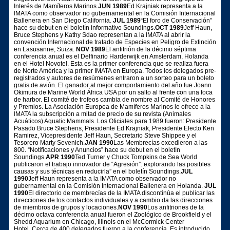
Interés de Mamíferos Marinos.
JUN 1989
Ed Krajniak representa a la
IMATA como observador no gubernamental en la Comisión Internacional
Ballenera en San Diego California.
JUL 1989
“El foro de Conservación”
hace su debut en el boletín informativo Soundings.
OCT 1989
Jeff Haun,
Bruce Stephens y Kathy Sdao representan a la IMATA al abrir la
convención Internacional de tratado de Especies en Peligro de Extinción
en Lasusanne, Suiza.
NOV 1989
El anfitrión de la décimo séptima
conferencia anual es el Delfinario Harderwijk en Amsterdam, Holanda
en el Hotel Novotel. Esta es la primer conferencia que se realiza fuera
de Norte América y la primer IMATA en Europa. Todos los delegados pre-
registrados y autores de resúmenes entraron a un sorteo para un boleto
gratis de avión. El ganador al mejor comportamiento del año fue Joann
Okimura de Marine World África USA por un salto al frente con una foca
de harbor. El comité de trofeos cambia de nombre al Comité de Honores
y Premios. La Asociación Europea de Mamíferos Marinos le ofrece a la
IMATA la subscripción a mitad de precio de su revista (Animales
Acuáticos) Aquatic Mammals. Los Oficiales para 1989 fueron: Presidente
Pasado Bruce Stephens, Presidente Ed Krajniak, Presidente Electo Ken
Ramirez, Vicepresidente Jeff Haun, Secretario Steve Shippee y el
Tesorero Marty Sevenich.
JAN 1990
Las Membrecías excedieron a las
800. “Notificaciones y Anuncios” hace su debut en el boletín
Soundings.
APR 1990
Ted Turner y Chuck Tompkins de Sea World
publicaron el trabajo innovador de “Agresión”: explorando las posibles
causas y sus técnicas en reducirla” en el boletín Soundings.
JUL
1990
Jeff Haun representa a la IMATA como observador no
gubernamental en la Comisión Internacional Ballenera en Holanda.
JUL
1990
El directorio de membrecías de la IMATA discontinúa el publicar las
direcciones de los contactos individuales y a cambio da las direcciones
de miembros de grupos y locaciones.
NOV 1990
Los anfitriones de la
décimo octava conferencia anual fueron el Zoológico de Brookfield y el
Shedd Aquarium en Chicago, Illinois en el McCormick Center
Hotel. Cerca de 400 delegados fueron a la conferencia. Es introducido