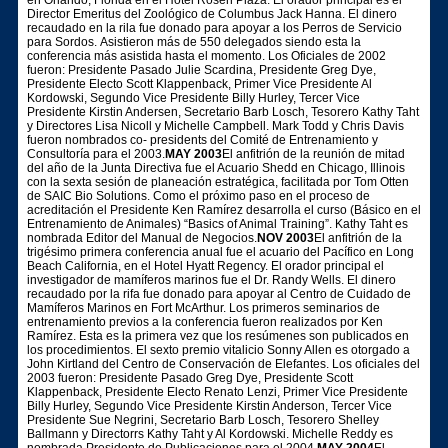
Director Emeritus del Zoológico de Columbus Jack Hanna. El dinero
recaudado en la rila fue donado para apoyar a los Perros de Servicio
para Sordos. Asistieron más de 550 delegados siendo esta la
conferencia más asistida hasta el momento. Los Oficiales de 2002
fueron: Presidente Pasado Julie Scardina, Presidente Greg Dye,
Presidente Electo Scott Klappenback, Primer Vice Presidente Al
Kordowski, Segundo Vice Presidente Billy Hurley, Tercer Vice
Presidente Kirstin Andersen, Secretario Barb Losch, Tesorero Kathy Taht
y Directores Lisa Nicoll y Michelle Campbell. Mark Todd y Chris Davis
fueron nombrados co- presidents del Comité de Entrenamiento y
Consultoría para el 2003.
MAY 2003
El anfitrión de la reunión de mitad
del año de la Junta Directiva fue el Acuario Shedd en Chicago, Illinois
con la sexta sesión de planeación estratégica, facilitada por Tom Otten
de SAIC Bio Solutions. Como el próximo paso en el proceso de
acreditación el Presidente Ken Ramírez desarrolla el curso (Básico en el
Entrenamiento de Animales) “Basics of Animal Training”. Kathy Taht es
nombrada Editor del Manual de Negocios.
NOV 2003
El anfitrión de la
trigésimo primera conferencia anual fue el acuario del Pacífico en Long
Beach California, en el Hotel Hyatt Regency. El orador principal el
investigador de mamíferos marinos fue el Dr. Randy Wells. El dinero
recaudado por la rifa fue donado para apoyar al Centro de Cuidado de
Mamíferos Marinos en Fort McArthur. Los primeros seminarios de
entrenamiento previos a la conferencia fueron realizados por Ken
Ramírez. Esta es la primera vez que los resúmenes son publicados en
los procedimientos. El sexto premio vitalicio Sonny Allen es otorgado a
John Kirtland del Centro de Conservación de Elefantes. Los oficiales del
2003 fueron: Presidente Pasado Greg Dye, Presidente Scott
Klappenback, Presidente Electo Renato Lenzi, Primer Vice Presidente
Billy Hurley, Segundo Vice Presidente Kirstin Anderson, Tercer Vice
Presidente Sue Negrini, Secretario Barb Losch, Tesorero Shelley
Ballmann y Directorrs Kathy Taht y Al Kordowski. Michelle Reddy es
nombrada Presidente de Publicaciones para el 2004.
MAY 2004
El