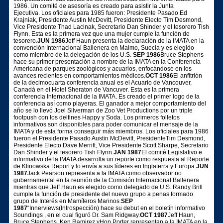
1986. Un comité de asesoría es creado para asistir la Junta
Ejecutiva. Los oficiales para 1985 fueron: Presidente Pasado Ed
Krajniak, Presidente Austin McDevitt, Presidente Electo Tim Desmond,
Vice Presidente Thad Lacinak, Secretario Dan Shinder y el tesorero Tish
Flynn. Esta es la primera vez que una mujer cumple la función de
tesorero.
JUN 1986
Jeff Haun presenta la declaración de la IMATA en la
convención Internacional Ballenera en Malmo, Suecia y es elegido
como miembro de la delegación de los U.S.
SEP 1986
Bruce Stephens
hace su primer presentación a nombre de la IMATA en la Conferencia
Americana de parques zoológicos y acuarios, enfocándose en los
avances recientes en comportamientos médicos.
OCT 1986
El anfitrión
de la decimocuarta conferencia anual es el Acuario de Vancouver,
Canadá en el Hotel Sheraton de Vancuver. Esta es la primera
conferencia Internacional de la IMATA. Es creado el primer logo de la
conferencia así como playeras. El ganador a mejor comportamiento del
año se lo llevó Joel Silverman de Zoo Vet Productions por un triple
footpush con los delfines Happy y Soda. Los primeros folletos
informativos son disponibles para poder comunicar el mensaje de la
IMATA y de esta forma conseguir más miembros. Los oficiales para 1986
fueron el Presidente Pasado Austin McDevitt, PresidenteTim Desmond,
Presidente Electo Dave Merritt, Vice Presidente Scott Sharpe, Secretario
Dan Shinder y el tesorero Tish Flynn.
JAN 1987
El comité Legislativo e
informativo de la IMATA desarrolla un reporte como respuesta al Reporte
de Klinowska Report y lo envía a sus líderes en Inglaterra y Europa.
JUN
1987
Jack Pearson representa a la IMATA como observador no
gubernamental en la reunión de la Comisión Internacional Ballenera
mientras que Jeff Haun es elegido como delegado de U.S. Randy Brill
cumple la función de presidente del nuevo grupo a penas formado
grupo de Interés en Mamíferos Marinos.
SEP
1987
“Innerviews(Introspección) hace su debut en el boletín informativo
Soundings , en el cual figuró Dr. Sam Ridgway.
OCT 1987
Jeff Haun,
Bruce Stephens, Ken Ramirez yHop Porter representan a la IMATA en la